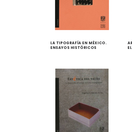
LA TIPOGRAFÍA EN MÉXICO.
A
ENSAYOS HISTÓRICOS
E
(SIGLOS XVI AL XIX)
D