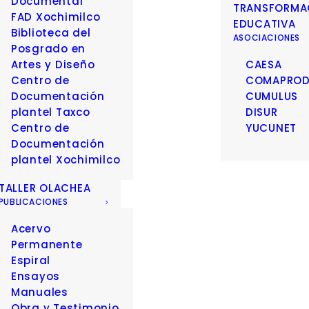
Documental
TRANSFORMA
FAD Xochimilco
EDUCATIVA
Biblioteca del
ASOCIACIONES
Posgrado en
Artes y Diseño
CAESA
Centro de
COMAPRO
Documentación
CUMULUS
plantel Taxco
DISUR
Centro de
YUCUNET
Documentación
plantel Xochimilco
TALLER OLACHEA
PUBLICACIONES
Acervo
Permanente
Espiral
Ensayos
Manuales
Obra y Testimonio