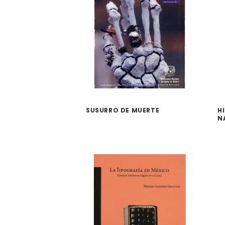
SUSURRO DE MUERTE
H
N
(
C