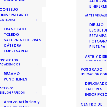
AUDIOVI
E HIPERM
CONSEJO
UNIVERSITARIO
ARTES VISUAL
CÁTEDRAS
DIBUJO
FRANCISCO
ESCULTU
TOLEDO
ESTAMPA
SATURNINO HERRÁN
FOTOGRA
CÁTEDRA
PINTURA
EMPRESARIAL
ARTE Y DIS
PROYECTOS
ACADÉMICOS
POSGRADO
REAAMO
EDUCACIÓN CON
PUNCHLINES
DIPLOMAD
ACERVOS
TALLERES
BIBLIOGRÁFICOS
INSCRIPCI
Acervo Artístico y
CENTRO DE