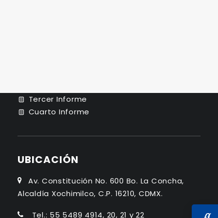
Plan de Desarrollo Institucional Dr. Mauricio
de Jesús Juárez Servín Periodo 2022 - 2026
INFORME DE ACTIVIDADES
Primer Informe
Segundo Informe
Tercer Informe
Cuarto Informe
UBICACIÓN
Av. Constitución No. 600 Bo. La Concha,
Alcaldía Xochimilco, C.P. 16210, CDMX.
Tel.: 55 5489 4914, 20, 21 y 22