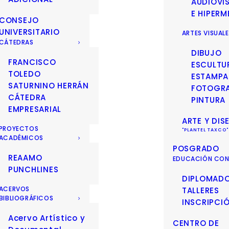
AUDIOVI
E HIPERM
CONSEJO
UNIVERSITARIO
ARTES VISUAL
CÁTEDRAS
DIBUJO
FRANCISCO
ESCULTU
TOLEDO
ESTAMPA
SATURNINO HERRÁN
FOTOGRA
CÁTEDRA
PINTURA
EMPRESARIAL
ARTE Y DIS
PROYECTOS
ACADÉMICOS
POSGRADO
REAAMO
EDUCACIÓN CON
PUNCHLINES
DIPLOMAD
ACERVOS
TALLERES
BIBLIOGRÁFICOS
INSCRIPCI
Acervo Artístico y
CENTRO DE