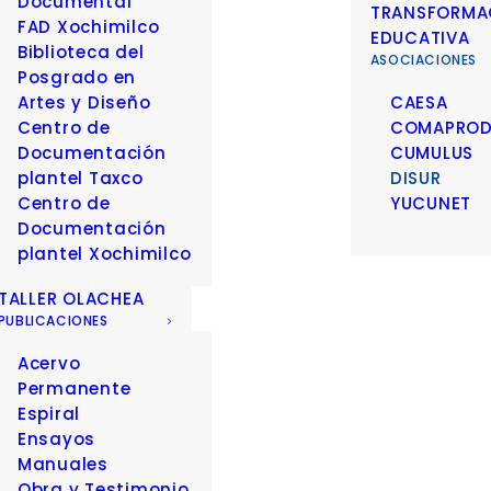
Documental
TRANSFORMA
FAD Xochimilco
EDUCATIVA
Biblioteca del
ASOCIACIONES
Posgrado en
Artes y Diseño
CAESA
Centro de
COMAPRO
Documentación
CUMULUS
plantel Taxco
DISUR
Centro de
YUCUNET
Documentación
plantel Xochimilco
TALLER OLACHEA
PUBLICACIONES
Acervo
Permanente
Espiral
Ensayos
Manuales
Obra y Testimonio