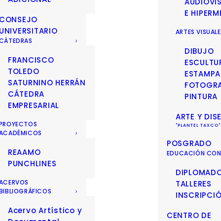
AUDIOVI
E HIPERM
CONSEJO
UNIVERSITARIO
ARTES VISUAL
CÁTEDRAS
DIBUJO
FRANCISCO
ESCULTU
TOLEDO
ESTAMPA
SATURNINO HERRÁN
FOTOGRA
CÁTEDRA
PINTURA
EMPRESARIAL
ARTE Y DIS
PROYECTOS
ACADÉMICOS
POSGRADO
REAAMO
EDUCACIÓN CON
PUNCHLINES
DIPLOMAD
ACERVOS
TALLERES
BIBLIOGRÁFICOS
INSCRIPCI
Acervo Artístico y
CENTRO DE