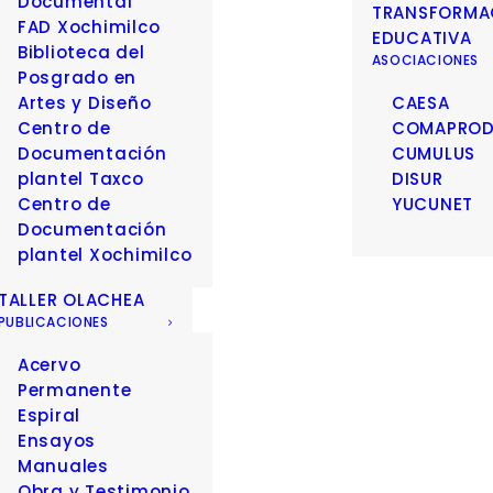
Documental
TRANSFORMA
FAD Xochimilco
EDUCATIVA
Biblioteca del
ASOCIACIONES
Posgrado en
Artes y Diseño
CAESA
Centro de
COMAPRO
Documentación
CUMULUS
plantel Taxco
DISUR
Centro de
YUCUNET
Documentación
plantel Xochimilco
TALLER OLACHEA
PUBLICACIONES
Acervo
Permanente
Espiral
Ensayos
Manuales
Obra y Testimonio