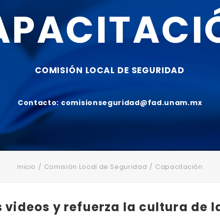
APACITACI
COMISIÓN
LOCAL
DE
SEGURIDAD
Contacto:
comisionseguridad@fad.unam.mx
Inicio
Comisión Local de Seguridad
Capacitación
 videos y refuerza la cultura de 