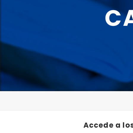
C
Accede a los