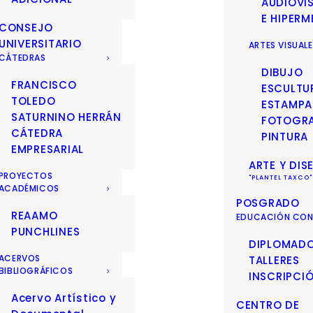
AUDIOVI
E HIPERM
CONSEJO
UNIVERSITARIO
ARTES VISUAL
CÁTEDRAS
DIBUJO
FRANCISCO
ESCULTU
TOLEDO
ESTAMPA
SATURNINO HERRÁN
FOTOGRA
CÁTEDRA
PINTURA
EMPRESARIAL
ARTE Y DIS
PROYECTOS
ACADÉMICOS
POSGRADO
REAAMO
EDUCACIÓN CON
PUNCHLINES
DIPLOMAD
ACERVOS
TALLERES
BIBLIOGRÁFICOS
INSCRIPCI
Acervo Artístico y
CENTRO DE