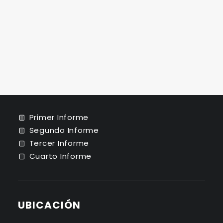
Plan de Trabajo
Plan de Desarrollo Institucional Dr. Mauricio
de Jesús Juárez Servín Periodo 2022 - 2026
INFORME DE ACTIVIDADES
Primer Informe
Segundo Informe
Tercer Informe
Cuarto Informe
UBICACIÓN