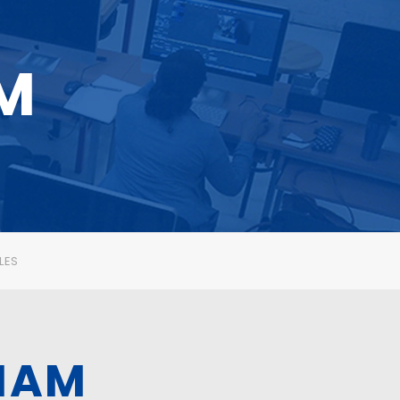
M
LES
NAM