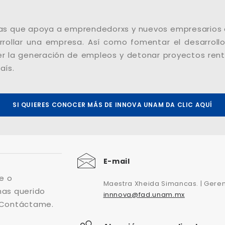
s que apoya a emprendedorxs y nuevos empresarios d
rrollar una empresa. Así como fomentar el desarrollo 
 la generación de empleos y detonar proyectos renta
aís.
SI QUIERES CONOCER MÁS DE INNOVA UNAM DA CLIC AQUÍ
E-mail
e o
Maestra Xheida Simancas. | Gere
has querido
innnova@fad.unam.mx
 Contáctame.