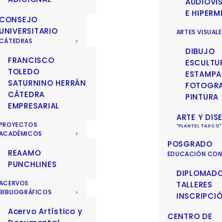
AUDIOVI
E HIPERM
CONSEJO
UNIVERSITARIO
ARTES VISUAL
CÁTEDRAS
DIBUJO
FRANCISCO
ESCULTU
TOLEDO
ESTAMPA
SATURNINO HERRÁN
FOTOGRA
CÁTEDRA
PINTURA
EMPRESARIAL
ARTE Y DIS
PROYECTOS
ACADÉMICOS
POSGRADO
REAAMO
EDUCACIÓN CON
PUNCHLINES
DIPLOMAD
ACERVOS
TALLERES
BIBLIOGRÁFICOS
INSCRIPCI
Acervo Artístico y
CENTRO DE