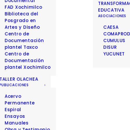
Documental
TRANSFORMA
FAD Xochimilco
EDUCATIVA
Biblioteca del
ASOCIACIONES
Posgrado en
Artes y Diseño
CAESA
Centro de
COMAPRO
Documentación
CUMULUS
plantel Taxco
DISUR
Centro de
YUCUNET
Documentación
plantel Xochimilco
TALLER OLACHEA
PUBLICACIONES
Acervo
Permanente
Espiral
Ensayos
Manuales
Obra y Testimonio